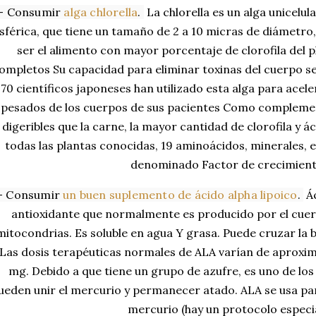
- Consumir 
alga chlorella
. 
La chlorella es un alga unicelul
sférica, que tiene un tamaño de 2 a 10 micras de diámetro
ser el alimento con mayor porcentaje de clorofila del p
ompletos Su capacidad para eliminar toxinas del cuerpo se
70 científicos japoneses han utilizado esta alga para acel
pesados de los cuerpos de sus pacientes Como compleme
digeribles que la carne, la mayor cantidad de clorofila y
todas las plantas conocidas, 19 aminoácidos, minerales, e
denominado Factor de crecimient
- Consumir 
un buen suplemento de ácido alpha lipoico
. 
Á
antioxidante que normalmente es producido por el cuer
mitocondrias. Es soluble en agua Y grasa. Puede cruzar la 
Las dosis terapéuticas normales de ALA varían de aprox
mg. Debido a que tiene un grupo de azufre, es uno de lo
ueden unir el mercurio y permanecer atado. ALA se usa par
mercurio (hay un protocolo especia