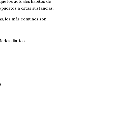
ue los actuales hábitos de
xpuestos a estas sustancias.
as, los más comunes son:
dades diarios.
s.