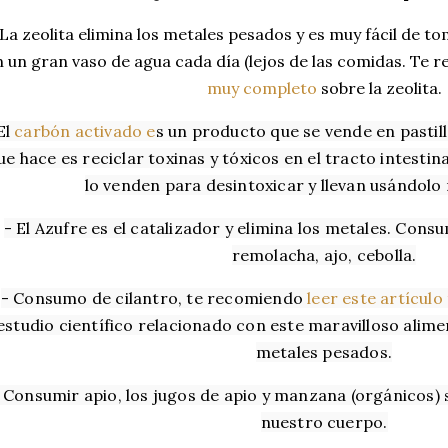
 La zeolita elimina los metales pesados y es muy fácil de t
n un gran vaso de agua cada día (lejos de las comidas. Te
muy completo
sobre la zeolita.
El 
carbón activado e
s un producto que se vende en pastill
ue hace es reciclar toxinas y tóxicos en el tracto intestina
lo venden para desintoxicar y llevan usándol
- 
El Azufre es el catalizador y elimina los metales. Con
r
emolacha, ajo, cebolla.
- Consumo de cilantro, te recomiendo 
leer este artículo
estudio científico relacionado con este maravilloso alimen
metales pesados.
 Consumir apio, los jugos de apio y manzana (orgánicos) 
nuestro cuerpo.