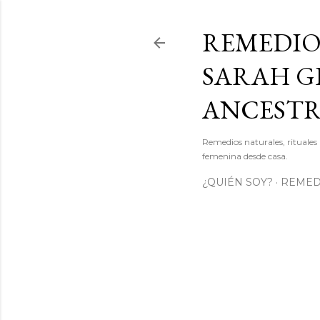
REMEDIO
SARAH GI
ANCEST
Remedios naturales, rituales 
femenina desde casa.
¿QUIÉN SOY?
REMEDI