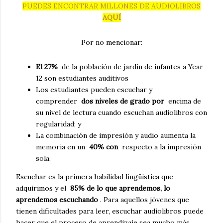
PUEDES ENCONTRAR MILLONES DE AUDIOLIBROS
AQUÍ
Por no mencionar:
El 27%
de la población de jardín de infantes a Year
12 son estudiantes auditivos
Los estudiantes pueden escuchar y
comprender
dos niveles de grado por
encima de
su nivel de lectura cuando escuchan audiolibros con
regularidad;
y
La combinación de impresión y audio aumenta la
memoria en un
40% con
respecto a la impresión
sola.
Escuchar es la primera habilidad lingüística que
adquirimos y el
85% de lo que aprendemos, lo
aprendemos escuchando
.
Para aquellos jóvenes que
tienen dificultades para leer, escuchar audiolibros puede
hacer que el proceso de aprendizaje sea mucho más