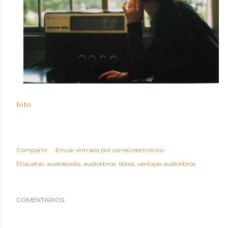
foto
Compartir
Enviar entrada por correo electrónico
Etiquetas:
audiobooks
audiolibros
libros
ventajas audiolibros
COMENTARIOS